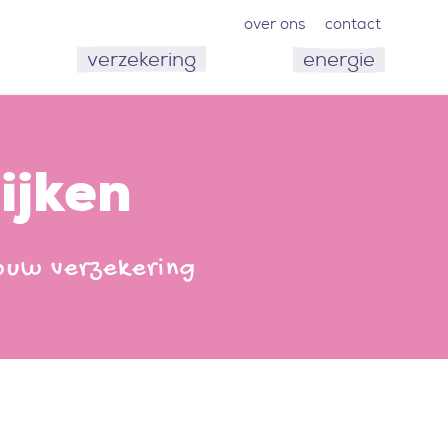
over ons
contact
verzekering
energie
ijken
jouw verzekering