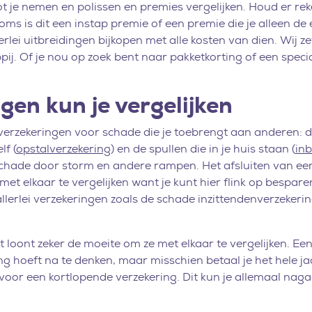
tot je nemen en polissen en premies vergelijken. Houd er 
oms is dit een instap premie of een premie die je alleen d
lei uitbreidingen bijkopen met alle kosten van dien. Wij zett
ppij. Of je nou op zoek bent naar pakketkorting of een spec
gen kun je vergelijken
ke verzekeringen voor schade die je toebrengt aan anderen
lf (
opstalverzekering
) en de spullen die in je huis staan (
in
schade door storm en andere rampen. Het afsluiten van een
met elkaar te vergelijken want je kunt hier flink op bespare
llerlei verzekeringen zoals de schade inzittendenverzekerin
 loont zeker de moeite om ze met elkaar te vergelijken. Ee
ering hoeft na te denken, maar misschien betaal je het hele
n voor een kortlopende verzekering. Dit kun je allemaal na