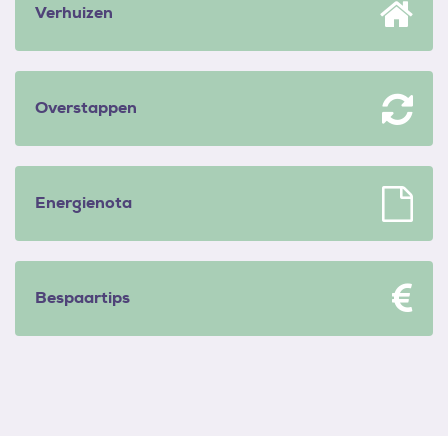
Verhuizen
Overstappen
Energienota
Bespaartips