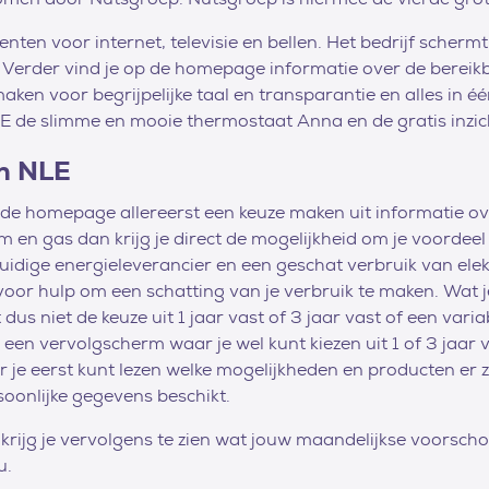
nten voor internet, televisie en bellen. Het bedrijf scherm
. Verder vind je op de homepage informatie over de bereik
 maken voor begrijpelijke taal en transparantie en alles 
 de slimme en mooie thermostaat Anna en de gratis inzicht 
an NLE
 de homepage allereerst een keuze maken uit informatie over
om en gas dan krijg je direct de mogelijkheid om je voordeel
idige energieleverancier en een geschat verbruik van elekt
en voor hulp om een schatting van je verbruik te maken. Wat j
us niet de keuze uit 1 jaar vast of 3 jaar vast of een varia
en vervolgscherm waar je wel kunt kiezen uit 1 of 3 jaar 
 je eerst kunt lezen welke mogelijkheden en producten er zi
soonlijke gegevens beschikt.
krijg je vervolgens te zien wat jouw maandelijkse voorsch
u.