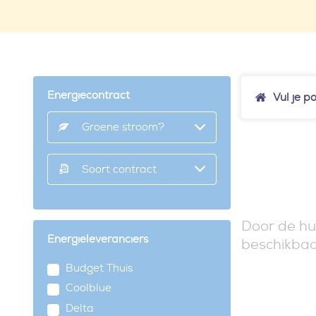
Energiecontract
Vul je p
Groene stroom?
Soort contract
Door de hu
Energieleveranciers
beschikbaa
Budget Thuis
Coolblue
Delta