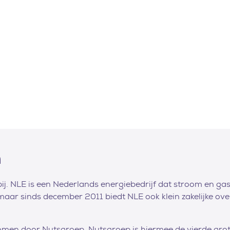
n
. NLE is een Nederlands energiebedrijf dat stroom en gas 
maar sinds december 2011 biedt NLE ook klein zakelijke o
omen door Nutsgroep. Nutsgroep is hiermee de vierde grot