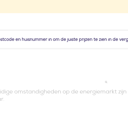
ostcode en huisnummer in om de juiste prijzen te zien in de verge
idige omstandigheden op de energiemarkt zijn
r.
TERUG NAAR LAATSTE RESU