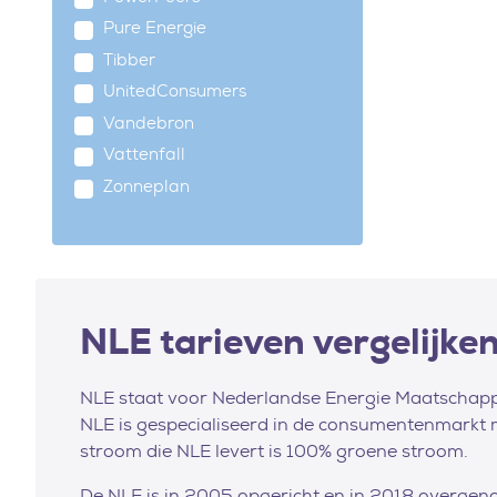
Pure Energie
Tibber
UnitedConsumers
Vandebron
Vattenfall
Zonneplan
NLE tarieven vergelijke
NLE staat voor Nederlandse Energie Maatschappij
NLE is gespecialiseerd in de consumentenmarkt 
stroom die NLE levert is 100% groene stroom.
De NLE is in 2005 opgericht en in 2018 overgen