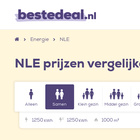
Energie
NLE
NLE prijzen vergelij
Alleen
Samen
Klein gezin
Middel gezin
Gro
1250
1250
1000
I
I
kWh
kWh
m³