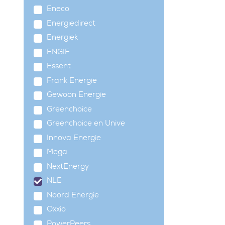
Eneco
Energiedirect
Energiek
ENGIE
Essent
Frank Energie
Gewoon Energie
Greenchoice
Greenchoice en Unive
Innova Energie
Mega
NextEnergy
NLE
Noord Energie
Oxxio
PowerPeers