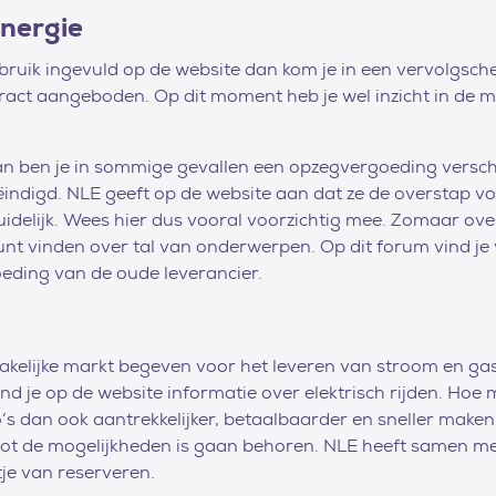
nergie
ruik ingevuld op de website dan kom je in een vervolgsch
act aangeboden. Op dit moment heb je wel inzicht in de mog
an ben je in sommige gevallen een opzegvergoeding verschul
 beëindigd. NLE geeft op de website aan dat ze de overstap
uidelijk. Wees hier dus vooral voorzichtig mee. Zomaar ov
kunt vinden over tal van onderwerpen. Op dit forum vind j
ding van de oude leverancier.
zakelijke markt begeven voor het leveren van stroom en gas
nd je op de website informatie over elektrisch rijden. Hoe 
uto’s dan ook aantrekkelijker, betaalbaarder en sneller make
 tot de mogelijkheden is gaan behoren. NLE heeft samen m
tje van reserveren.