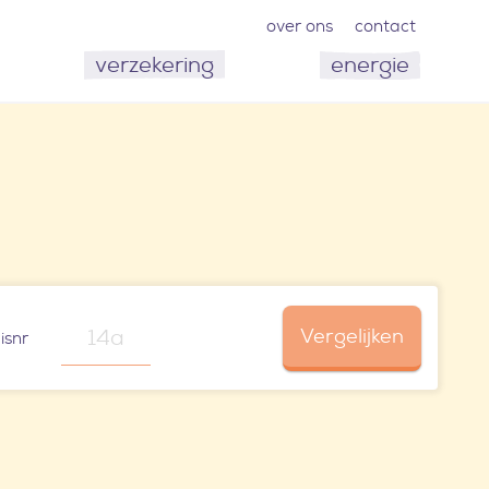
over ons
contact
verzekering
energie
Vergelijken
isnr