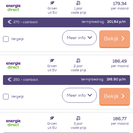
179,34
Groen
1 jaar
per maand
uit EU
vaste prijs
termijnbedrag:
201,84
p/m
270,- cashback
Meer info
Bekijk
Vergelijk
186,49
Groen
2 jaar
per maand
uit EU
vaste prijs
termijnbedrag:
196,90
p/m
250,- cashback
Meer info
Bekijk
Vergelijk
186,77
Groen
3 jaar
per maand
uit EU
vaste prijs