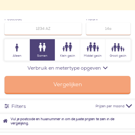
Postcode
Huisnr
Alleen
Samen
Klein gezin
Middel gezin
Groot gezin
Verbruik en metertype opgeven
Vergelijken
Filters
Prijzen per maand
Vul je postcode en huisnummer in om de juiste prijzen te zien in de
vergelijking.