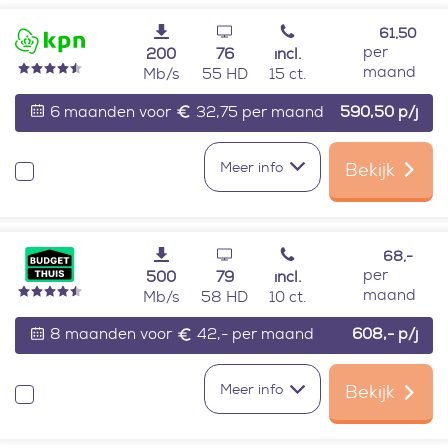
61,50
per
200
76
incl.
maand
Mb/s
55 HD
15 ct.
6 maanden voor
32,75 per maand
590,50
p/j
Meer info
Bekijk
Vergelijken
68,-
per
500
79
incl.
maand
Mb/s
58 HD
10 ct.
8 maanden voor
42,- per maand
608,-
p/j
Meer info
Bekijk
Vergelijken