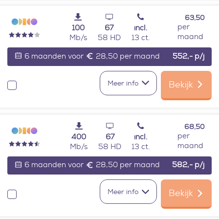
63,50
per
100
67
incl.
maand
Mb/s
58 HD
13 ct.
6 maanden voor
28,50 per maand
552,-
p/j
Meer info
Bekijk
Vergelijken
68,50
per
400
67
incl.
maand
Mb/s
58 HD
13 ct.
6 maanden voor
28,50 per maand
582,-
p/j
Meer info
Bekijk
Vergelijken