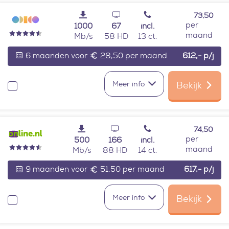
73,50
per
1000
67
incl.
maand
Mb/s
58 HD
13 ct.
6 maanden voor
28,50 per maand
612,-
p/j
Meer info
Bekijk
Vergelijken
74,50
per
500
166
incl.
maand
Mb/s
88 HD
14 ct.
9 maanden voor
51,50 per maand
617,-
p/j
Meer info
Bekijk
Vergelijken