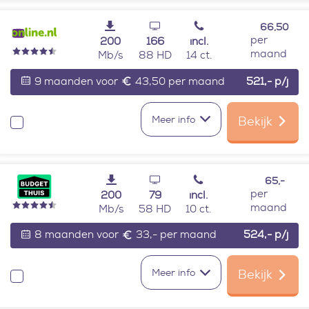
66,50
per
200
166
incl.
maand
Mb/s
88 HD
14 ct.
9 maanden voor
43,50 per maand
521,-
p/j
Meer info
Bekijk
Vergelijken
65,-
per
200
79
incl.
maand
Mb/s
58 HD
10 ct.
8 maanden voor
33,- per maand
524,-
p/j
Meer info
Bekijk
Vergelijken