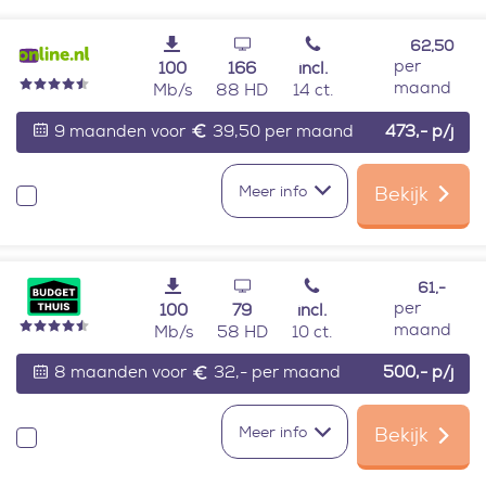
62,50
per
100
166
incl.
maand
Mb/s
88 HD
14 ct.
9 maanden voor
39,50 per maand
473,-
p/j
Meer info
Bekijk
Vergelijken
61,-
per
100
79
incl.
maand
Mb/s
58 HD
10 ct.
8 maanden voor
32,- per maand
500,-
p/j
Meer info
Bekijk
Vergelijken