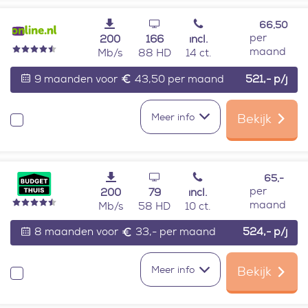
66,50
per
200
166
incl.
maand
Mb/s
88 HD
14 ct.
9 maanden voor
43,50 per maand
521,-
p/j
Meer info
Bekijk
Vergelijken
65,-
per
200
79
incl.
maand
Mb/s
58 HD
10 ct.
8 maanden voor
33,- per maand
524,-
p/j
Meer info
Bekijk
Vergelijken