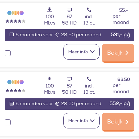
55,-
per
100
67
incl.
maand
Mb/s
58 HD
13 ct.
6 maanden voor
28,50 per maand
531,-
p/j
Meer info
Bekijk
Vergelijken
63,50
per
100
67
incl.
maand
Mb/s
58 HD
13 ct.
6 maanden voor
28,50 per maand
552,-
p/j
Meer info
Bekijk
Vergelijken