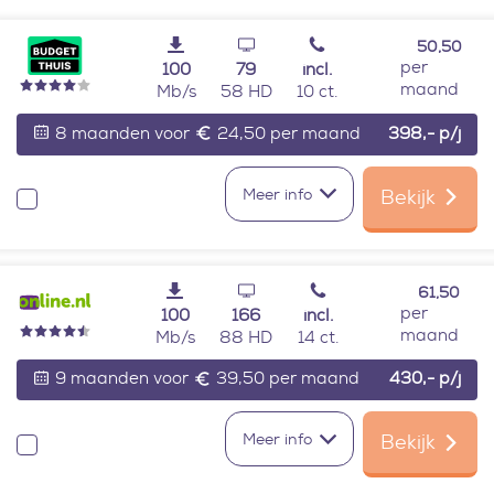
50,50
per
100
79
incl.
maand
Mb/s
58 HD
10 ct.
8 maanden voor
24,50 per maand
398,-
p/j
Meer info
Bekijk
Vergelijken
61,50
per
100
166
incl.
maand
Mb/s
88 HD
14 ct.
9 maanden voor
39,50 per maand
430,-
p/j
Meer info
Bekijk
Vergelijken