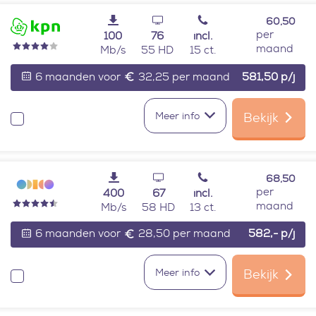
60,50
per
100
76
incl.
maand
Mb/s
55 HD
15 ct.
6 maanden voor
32,25 per maand
581,50
p/j
Meer info
Bekijk
Vergelijken
68,50
per
400
67
incl.
maand
Mb/s
58 HD
13 ct.
6 maanden voor
28,50 per maand
582,-
p/j
Meer info
Bekijk
Vergelijken