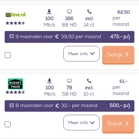
62,50
per
100
166
incl.
maand
Mb/s
88 HD
14 ct.
9 maanden voor
39,50 per maand
473,-
p/j
Meer info
Bekijk
Vergelijken
61,-
per
100
79
incl.
maand
Mb/s
58 HD
10 ct.
8 maanden voor
32,- per maand
500,-
p/j
Meer info
Bekijk
Vergelijken