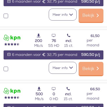
6 maanden voor
32,75 per maand
590,50
p/j
Meer info
Bekijk
Vergelijken
61,50
per
200
76
incl.
maand
Mb/s
55 HD
15 ct.
6 maanden voor
32,75 per maand
590,50
p/j
Meer info
Bekijk
Vergelijken
66,50
per
500
0
incl.
maand
Mb/s
0 HD
15 ct.