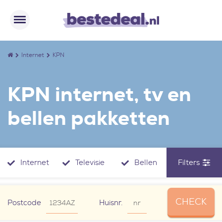
Internet
KPN
KPN internet, tv en
bellen pakketten
Internet
Televisie
Bellen
Filters
CHECK
Postcode
Huisnr.