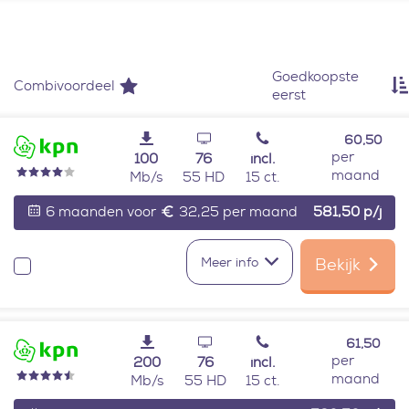
Provider: KPN
Goedkoopste
Combivoordeel
eerst
60,50
per
100
76
incl.
maand
Mb/s
55 HD
15 ct.
6 maanden voor
32,25 per maand
581,50
p/j
Meer info
Bekijk
Vergelijken
61,50
per
200
76
incl.
maand
Mb/s
55 HD
15 ct.