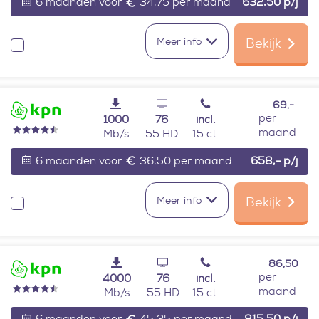
6 maanden voor
34,75 per maand
632,50
p/j
Meer info
Bekijk
Vergelijken
69,-
per
1000
76
incl.
maand
Mb/s
55 HD
15 ct.
6 maanden voor
36,50 per maand
658,-
p/j
Meer info
Bekijk
Vergelijken
86,50
per
4000
76
incl.
maand
Mb/s
55 HD
15 ct.