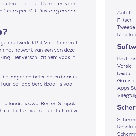
 buiten je bundel. De kosten voor
an 1 euro per MB. Dus zorg ervoor
Autofoc
Flitser
Tweede
e?
Resolut
eigen netwerk: KPN, Vodafone en T-
Soft
an het netwerk van één van deze
king. Het verschil zit hem vaak in
Besturi
Versie
besturi
ie langer en beter bereikbaar is.
Gratis 
4 uur per dag bereikbaar is voor
Apps St
Vliegtu
, hollandsnieuwe, Ben en Simpel,
Sche
 contact en werken uitsluitend via
Scherm
Resolut
Scherm