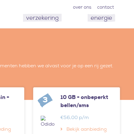
over ons
contact
verzekering
energie
enten hebben we alvast voor je op een rij gezet.
in +
10 GB + onbeperkt
3
bellen/sms
€56,00 p/m
eding
Bekijk aanbieding