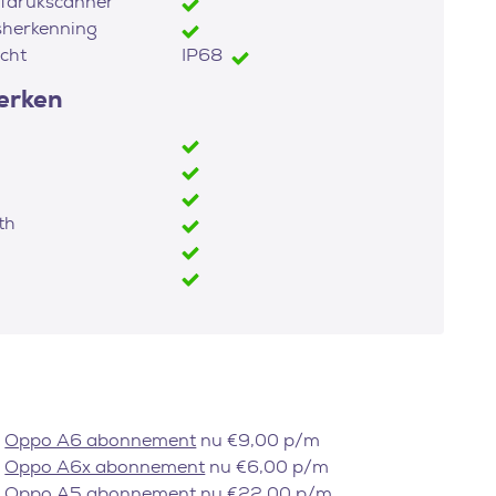
fdrukscanner
sherkenning
cht
IP68
erken
th
Oppo A6 abonnement
nu €9,00 p/m
Oppo A6x abonnement
nu €6,00 p/m
Oppo A5 abonnement
nu €22,00 p/m