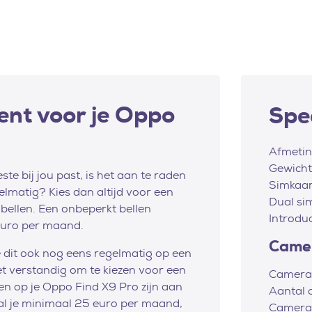
nt voor je Oppo
Spec
Afmeti
Gewicht
e bij jou past, is het aan te raden
Simkaar
gelmatig? Kies dan altijd voor een
Dual si
ellen. Een onbeperkt bellen
Introdu
euro per maand.
Came
je dit ook nog eens regelmatig op een
et verstandig om te kiezen voor een
Camera
ten op je Oppo Find X9 Pro zijn aan
Aantal 
aal je minimaal 25 euro per maand,
Camerar