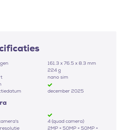
ificaties
ngen
161.3 x 76.5 x 8.3 mm
224 g
t
nano sim
m
ctiedatum
december 2025
ra
camera's
4 (quad camera)
esolutie
2MP + 50MP + 50MP +