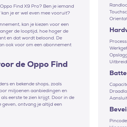
Randlo
we Oppo Find X9 Pro? Ben je iemand
Touchsc
of kan je er wel even mee vooruit?
Orienta
nnement, kan je kiezen voor een
Hard
anger de looptijd, hoe hoger de
klant en dat wordt beloond. De
Process
 dan ook voor om een abonnement
Werkge
Opslag
Uitbrei
 voor de Oppo Find
Batter
viders en bekende shops, zoals
Capacit
door miljoenen aanbiedingen en
Draadlo
ls eerste te zien krijgt. Door in de
Aanslui
 geven, ontvang je altijd een
Bevei
Pincode