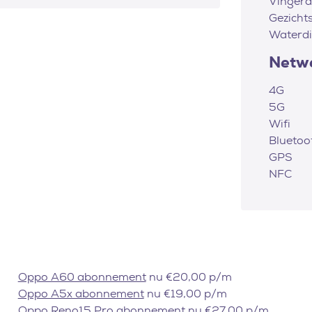
Vingera
Gezicht
Waterdi
Netw
4G
5G
Wifi
Bluetoo
GPS
NFC
Oppo A60 abonnement
nu €20,00 p/m
Oppo A5x abonnement
nu €19,00 p/m
Oppo Reno15 Pro abonnement
nu €27,00 p/m