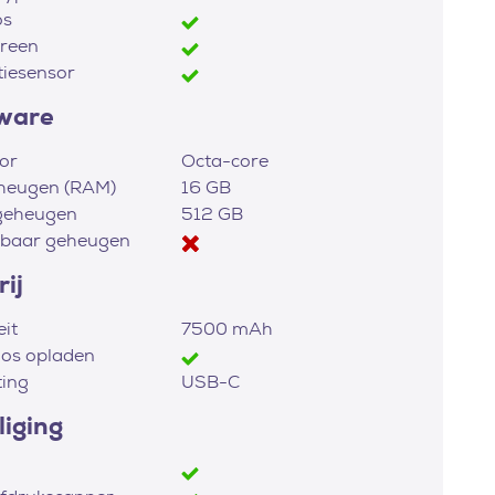
os
reen
tiesensor
ware
or
Octa-core
heugen (RAM)
16 GB
geheugen
512 GB
dbaar geheugen
ij
eit
7500 mAh
os opladen
ting
USB-C
liging