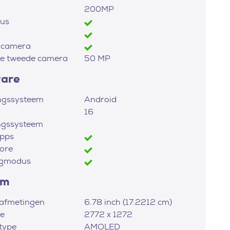
200MP
us
 camera
ie tweede camera
50 MP
ware
ngssysteem
Android
16
ngssysteem
apps
ore
igmodus
rm
afmetingen
6.78 inch (17.2212 cm)
ie
2772 x 1272
type
AMOLED