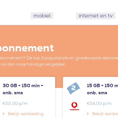
mobiel
internet en tv
abonnement
 abonnement? De top 3 populairste en goedkoopste abonnem
uik dan onze handige vergelijker.
30 GB + 150 min +
15 GB + 150 m
2
onb. sms
onb. sms
€52,00 p/m
€54,00 p/m
Bekijk aanbieding
Bekijk aanbi