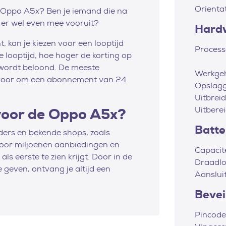
Orienta
we Oppo A5x? Ben je iemand die na
je er wel even mee vooruit?
Hard
 kan je kiezen voor een looptijd
Process
looptijd, hoe hoger de korting op
at wordt beloond. De meeste
Werkge
k voor om een abonnement van 24
Opslag
Uitbrei
Uitbere
 voor de Oppo A5x?
Batter
viders en bekende shops, zoals
door miljoenen aanbiedingen en
Capacit
ls eerste te zien krijgt. Door in de
Draadlo
 geven, ontvang je altijd een
Aanslui
Bevei
Pincode