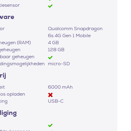
tiesensor
ware
or
Qualcomm Snapdragon
6s 4G Gen 1 Mobile
heugen (RAM)
4 GB
geheugen
128 GB
dbaar geheugen
idingsmogelijkheden
micro-SD
ij
eit
6000 mAh
os opladen
ting
USB-C
liging