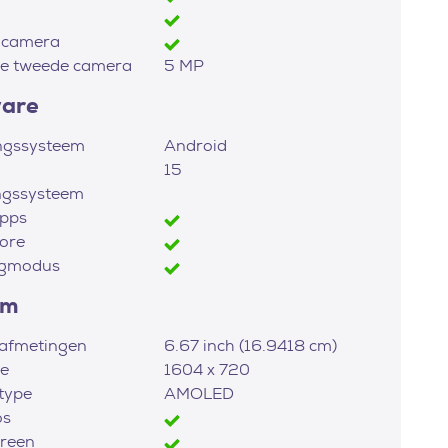
 camera
ie tweede camera
5 MP
ware
ngssysteem
Android
15
ngssysteem
apps
ore
igmodus
rm
afmetingen
6.67 inch (16.9418 cm)
ie
1604 x 720
type
AMOLED
os
reen