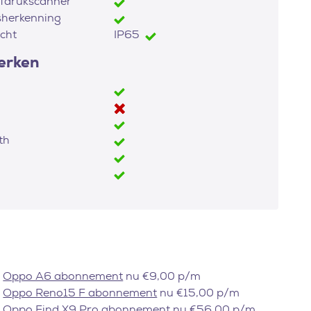
fdrukscanner
sherkenning
cht
IP65
erken
th
Oppo A6 abonnement
nu €9,00 p/m
Oppo Reno15 F abonnement
nu €15,00 p/m
Oppo Find X9 Pro abonnement
nu €56,00 p/m