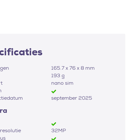
ificaties
ngen
165.7 x 76 x 8 mm
193 g
t
nano sim
m
ctiedatum
september 2025
ra
esolutie
32MP
us