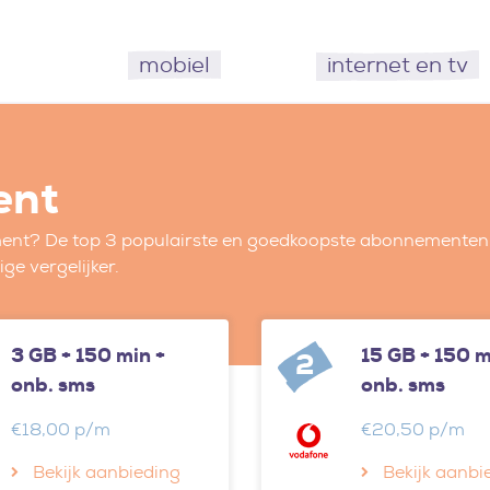
mobiel
internet en tv
ent
nt? De top 3 populairste en goedkoopste abonnementen heb
e vergelijker.
3 GB + 150 min +
15 GB + 150 m
2
onb. sms
onb. sms
€18,00 p/m
€20,50 p/m
Bekijk aanbieding
Bekijk aanbi