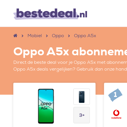
Mobiel
Oppo
Oppo A5x
Oppo A5x abonnem
Direct de beste deal voor je Oppo A5x met abonneme
Oppo A5x deals vergelijken? Gebruik dan onze handig
1
3+