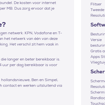
 bundel. De kosten voor internet
Flitser
 per MB. Dus zorg ervoor dat je
Tweede
Resolut
e?
Soft
eigen netwerk: KPN, Vodafone en T-
Besturi
an het netwerk van één van deze
Versie
king. Het verschil zit hem vaak in
besturi
Gratis 
Apps St
ie langer en beter bereikbaar is.
Vliegtu
4 uur per dag bereikbaar is voor
Sche
, hollandsnieuwe, Ben en Simpel,
Scherm
 contact en werken uitsluitend via
Resolut
Scherm
Randlo
Touchsc