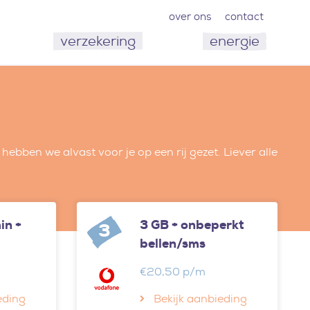
over ons
contact
verzekering
energie
ben we alvast voor je op een rij gezet. Liever alle
in +
3 GB + onbeperkt
3
bellen/sms
€20,50 p/m
eding
Bekijk aanbieding