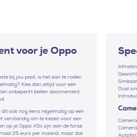
nt voor je Oppo
Spec
Afmeti
Gewicht
e bij jou past, is het aan te raden
Simkaar
gelmatig? Kies dan altijd voor een
Dual si
Een onbeperkt bellen abonnement
Introdu
nd.
Came
je dit ook nog eens regelmatig op een
et verstandig om te kiezen voor een
Camera
ten op je Oppo A5x zijn aan de forse
Camerar
nimaal 25 euro per maand, maar dat
Autofoc