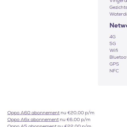
Vingera
Gezicht
Waterdi
Netw
4G
5G
Wifi
Bluetoo
GPS
NFC
Oppo A60 abonnement
nu €20,00 p/m
Oppo A6x abonnement
nu €6,00 p/m
Oppo A5 abonnement
nu €22,00 p/m