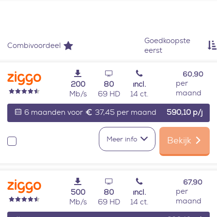
Provider: Ziggo
Goedkoopste
Combivoordeel
eerst
60,90
per
200
80
incl.
maand
Mb/s
69 HD
14 ct.
6 maanden voor
37,45 per maand
590,10
p/j
Meer info
Bekijk
Vergelijken
67,90
per
500
80
incl.
maand
Mb/s
69 HD
14 ct.