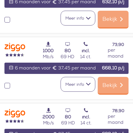
6 maanden voor
37,45 per maand
632,10
p/j
Meer info
Bekijk
Vergelijken
73,90
per
1000
80
incl.
maand
Mb/s
69 HD
14 ct.
6 maanden voor
37,45 per maand
668,10
p/j
Meer info
Bekijk
Vergelijken
78,90
per
2000
80
incl.
maand
Mb/s
69 HD
14 ct.