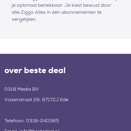
je optimaal bereikbaar. Je kiest bewust door
alle Ziggo Alles in één abonnementen te
vergelijken.
over beste deal
0318 Media BV
Visserstraat 26, 6717ZJ Ede
Telefoon:
0318-240365