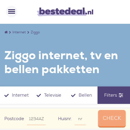
Internet
Ziggo
Ziggo internet, tv en
bellen pakketten
Internet
Televisie
Bellen
Filters
CHECK
Postcode
Huisnr.