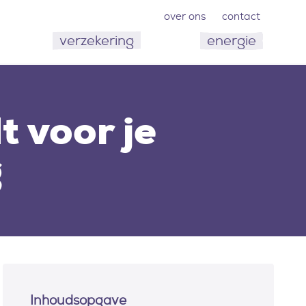
over ons
contact
verzekering
energie
t voor je
g
Inhoudsopgave