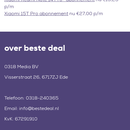
p/m
Xiaomi 15T Pro abonnement
nu €27,00 p/m
over beste deal
0318 Media BV
Visserstraat 26, 6717ZJ Ede
Telefoon:
0318-240365
Email:
info@bestedeal.nl
KvK: 67291910