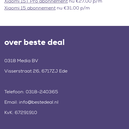
Xiaomi 15T Pro abonnement
nu €27,00 p/m
Xiaomi 15 abonnement
nu €31,00 p/m
over beste deal
0318 Media BV
Visserstraat 26, 6717ZJ Ede
Telefoon:
0318-240365
Email:
info@bestedeal.nl
KvK: 67291910