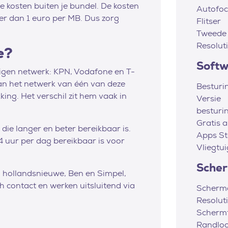
 kosten buiten je bundel. De kosten
Autofoc
eer dan 1 euro per MB. Dus zorg
Flitser
Tweede
Resolut
e?
Soft
eigen netwerk: KPN, Vodafone en T-
an het netwerk van één van deze
Besturi
king. Het verschil zit hem vaak in
Versie
besturi
Gratis 
ie langer en beter bereikbaar is.
Apps St
4 uur per dag bereikbaar is voor
Vliegtu
Sche
, hollandsnieuwe, Ben en Simpel,
 contact en werken uitsluitend via
Scherm
Resolut
Scherm
Randlo