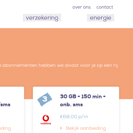
over ons
contact
verzekering
energie
 abonnementen hebben we alvast voor je op een rij
30 GB + 150 min +
3
/sms
onb. sms
€68,00 p/m
eding
Bekijk aanbieding