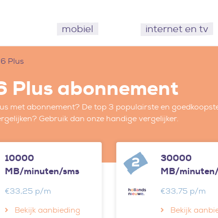
mobiel
internet en tv
6 Plus
6 Plus abonnement
lus met abonnement? De top 3 populairste en goedkoopste
rgelijken? Gebruik dan onze handige vergelijker.
10000
30000
2
MB/minuten/sms
MB/minuten
€33,25 p/m
€33,75 p/m
Bekijk aanbieding
Bekijk aanbi