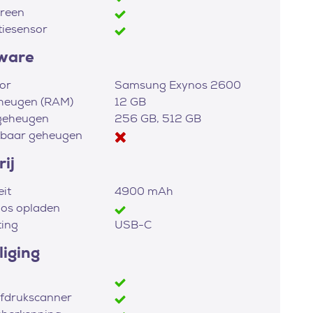
reen
tiesensor
ware
or
Samsung Exynos 2600
heugen (RAM)
12 GB
geheugen
256 GB, 512 GB
dbaar geheugen
ij
eit
4900 mAh
os opladen
ting
USB-C
liging
fdrukscanner