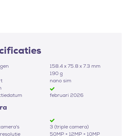
ificaties
ngen
158.4 x 75.8 x 7.3 mm
190 g
t
nano sim
m
ctiedatum
februari 2026
ra
camera's
3 (triple camera)
esolutie
50MP + 12MP + 10MP