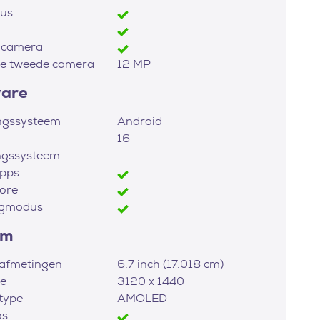
us
 camera
ie tweede camera
12 MP
ware
ngssysteem
Android
16
ngssysteem
apps
ore
igmodus
rm
afmetingen
6.7 inch (17.018 cm)
ie
3120 x 1440
type
AMOLED
os