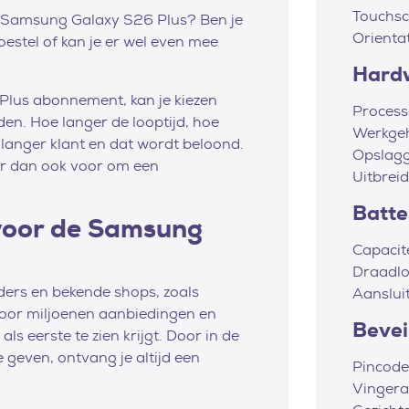
Touchsc
we Samsung Galaxy S26 Plus? Ben je
Orienta
oestel of kan je er wel even mee
Hard
Plus abonnement, kan je kiezen
Process
n. Hoe langer de looptijd, hoe
Werkge
jk langer klant en dat wordt beloond.
Opslag
er dan ook voor om een
Uitbrei
Batter
 voor de Samsung
Capacit
Draadlo
viders en bekende shops, zoals
Aanslui
door miljoenen aanbiedingen en
Bevei
ls eerste te zien krijgt. Door in de
 geven, ontvang je altijd een
Pincode
Vingera