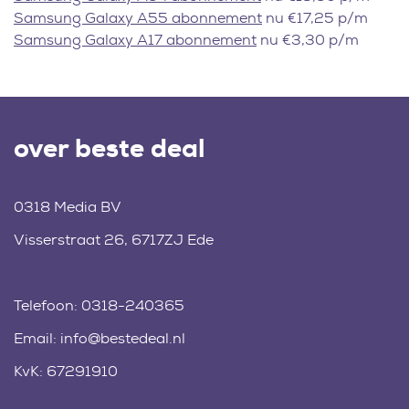
Samsung Galaxy A55 abonnement
nu €17,25 p/m
Samsung Galaxy A17 abonnement
nu €3,30 p/m
over beste deal
0318 Media BV
Visserstraat 26, 6717ZJ Ede
Telefoon:
0318-240365
Email:
info@bestedeal.nl
KvK: 67291910