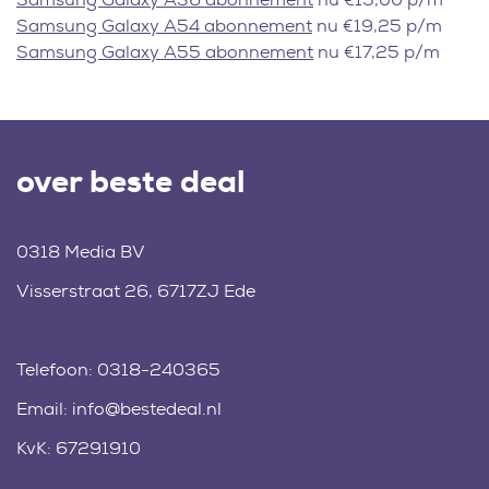
Samsung Galaxy A54 abonnement
nu €19,25 p/m
Samsung Galaxy A55 abonnement
nu €17,25 p/m
over beste deal
0318 Media BV
Visserstraat 26, 6717ZJ Ede
Telefoon:
0318-240365
Email:
info@bestedeal.nl
KvK: 67291910