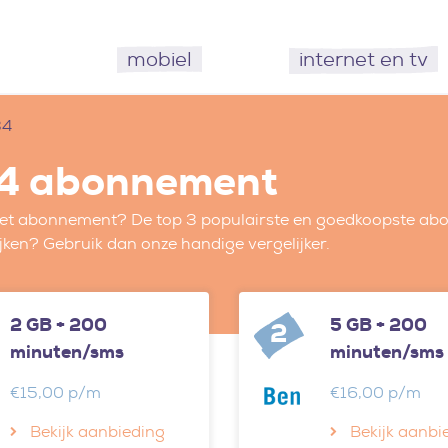
mobiel
internet en tv
34
4 abonnement
et abonnement? De top 3 populairste en goedkoopste abo
jken? Gebruik dan onze handige vergelijker.
2 GB + 200
5 GB + 200
2
minuten/sms
minuten/sms
€15,00 p/m
€16,00 p/m
Bekijk aanbieding
Bekijk aanbi