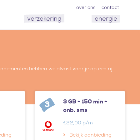
over ons
contact
verzekering
energie
nnementen hebben we alvast voor je op een rij
3 GB + 150 min +
3
onb. sms
€22,00 p/m
eding
Bekijk aanbieding