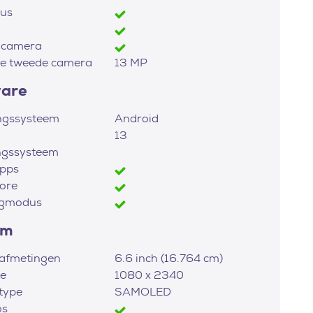
us
 camera
ie tweede camera
13 MP
ware
ngssysteem
Android
13
ngssysteem
apps
ore
igmodus
rm
afmetingen
6.6 inch (16.764 cm)
ie
1080 x 2340
type
SAMOLED
os