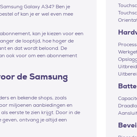
Touchsc
uwe Samsung Galaxy A34? Ben je
Touchsc
oestel of kan je er wel even mee
Orienta
Hard
 abonnement, kan je kiezen voor een
anger de looptijd, hoe hoger de
Process
klant en dat wordt beloond. De
Werkge
 dan ook voor om een abonnement
Opslag
Uitbrei
Uitbere
 voor de Samsung
Batter
viders en bekende shops, zoals
Capacit
door miljoenen aanbiedingen en
Draadlo
ls eerste te zien krijgt. Door in de
Aanslui
 geven, ontvang je altijd een
Bevei