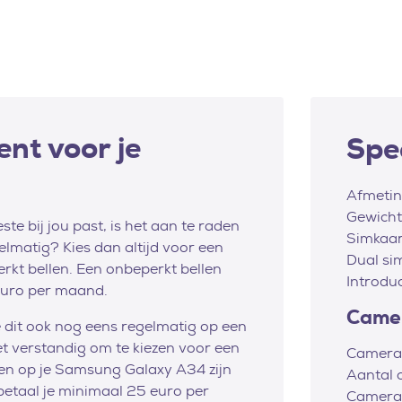
nt voor je
Spec
Afmeti
Gewicht
e bij jou past, is het aan te raden
Simkaar
gelmatig? Kies dan altijd voor een
Dual si
t bellen. Een onbeperkt bellen
Introdu
euro per maand.
Came
je dit ook nog eens regelmatig op een
et verstandig om te kiezen voor een
Camera
ten op je Samsung Galaxy A34 zijn
Aantal 
betaal je minimaal 25 euro per
Camerar