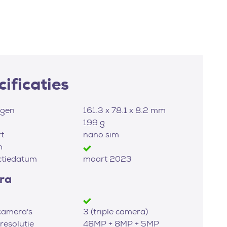
ificaties
ngen
161.3 x 78.1 x 8.2 mm
199 g
t
nano sim
m
ctiedatum
maart 2023
ra
camera's
3 (triple camera)
esolutie
48MP + 8MP + 5MP