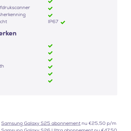
fdrukscanner
sherkenning
cht
IP67
erken
th
Samsung Galaxy S25 abonnement
nu €25,50 p/m
Samsung Galaxy S26 Ultra abonnement
nu €47,50