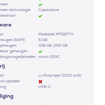
reen
reen technologie
Capacative
tiesensor
ware
or
Mediatek MT6877V
heugen (RAM)
6 GB
geheugen
128 GB, 256 GB
dbaar geheugen
idingsmogelijkheden
micro SDXC
ij
eit
Li-Polymeer 5000 mAh
os opladen
ting
USB-C
liging