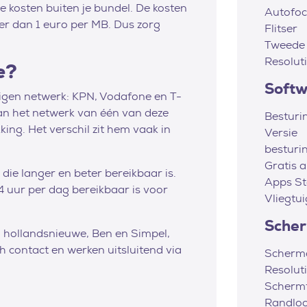
 kosten buiten je bundel. De kosten
Autofoc
eer dan 1 euro per MB. Dus zorg
Flitser
Tweede
Resolut
e?
Soft
eigen netwerk: KPN, Vodafone en T-
an het netwerk van één van deze
Besturi
king. Het verschil zit hem vaak in
Versie
besturi
Gratis 
ie langer en beter bereikbaar is.
Apps St
4 uur per dag bereikbaar is voor
Vliegtu
Sche
, hollandsnieuwe, Ben en Simpel,
 contact en werken uitsluitend via
Scherm
Resolut
Scherm
Randlo