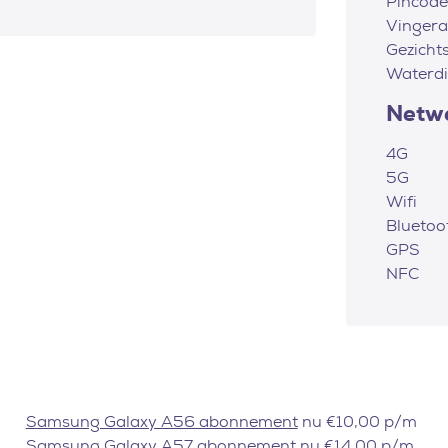
Pincode
Vingera
Gezicht
Waterdi
Netw
4G
5G
Wifi
Bluetoo
GPS
NFC
Samsung Galaxy A56 abonnement
nu €10,00 p/m
Samsung Galaxy A57 abonnement
nu €14,00 p/m