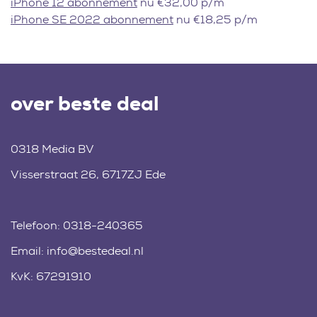
iPhone 12 abonnement
nu €32,00 p/m
iPhone SE 2022 abonnement
nu €18,25 p/m
over beste deal
0318 Media BV
Visserstraat 26, 6717ZJ Ede
Telefoon:
0318-240365
Email:
info@bestedeal.nl
KvK: 67291910