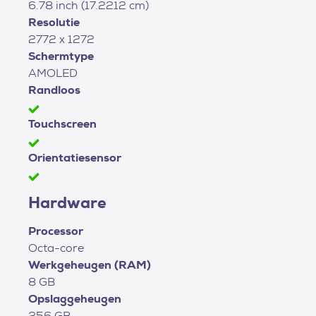
6.78 inch (17.2212 cm)
Resolutie
2772 x 1272
Schermtype
AMOLED
Randloos
Touchscreen
Orientatiesensor
Hardware
Processor
Octa-core
Werkgeheugen (RAM)
8 GB
Opslaggeheugen
256 GB