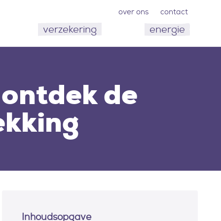
over ons
contact
verzekering
energie
 ontdek de
ekking
Inhoudsopgave