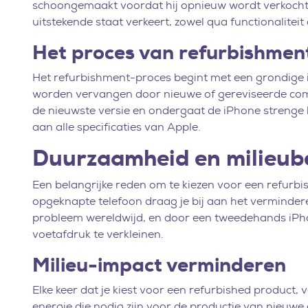
schoongemaakt voordat hij opnieuw wordt verkocht. 
uitstekende staat verkeert, zowel qua functionaliteit al
Het proces van refurbishmen
Het refurbishment-proces begint met een grondige i
worden vervangen door nieuwe of gereviseerde co
de nieuwste versie en ondergaat de iPhone strenge k
aan alle specificaties van Apple.
Duurzaamheid en milieub
Een belangrijke reden om te kiezen voor een refurb
opgeknapte telefoon draag je bij aan het vermindere
probleem wereldwijd, en door een tweedehands iPhon
voetafdruk te verkleinen.
Milieu-impact verminderen
Elke keer dat je kiest voor een refurbished product
energie die nodig zijn voor de productie van nieuwe